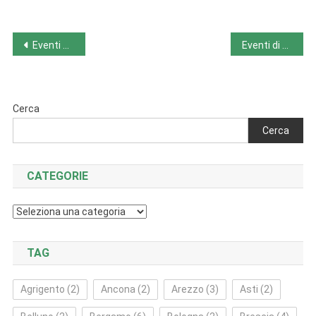
Navigazione
Eventi nel Veneto da lunedì 30/10 a domenica 5/11
Eventi di giovedì 2/11
articoli
Cerca
Cerca
CATEGORIE
Categorie
TAG
Agrigento
(2)
Ancona
(2)
Arezzo
(3)
Asti
(2)