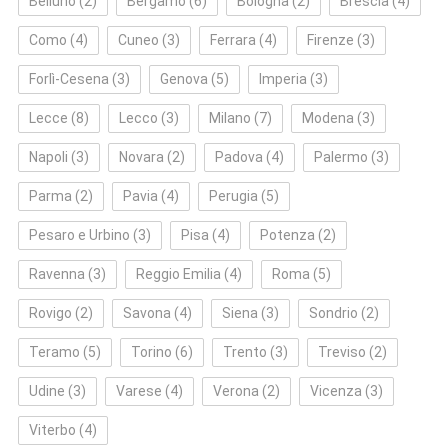
Belluno
(2)
Bergamo
(6)
Bologna
(2)
Brescia
(4)
Como
(4)
Cuneo
(3)
Ferrara
(4)
Firenze
(3)
Forlì‑Cesena
(3)
Genova
(5)
Imperia
(3)
Lecce
(8)
Lecco
(3)
Milano
(7)
Modena
(3)
Napoli
(3)
Novara
(2)
Padova
(4)
Palermo
(3)
Parma
(2)
Pavia
(4)
Perugia
(5)
Pesaro e Urbino
(3)
Pisa
(4)
Potenza
(2)
Ravenna
(3)
Reggio Emilia
(4)
Roma
(5)
Rovigo
(2)
Savona
(4)
Siena
(3)
Sondrio
(2)
Teramo
(5)
Torino
(6)
Trento
(3)
Treviso
(2)
Udine
(3)
Varese
(4)
Verona
(2)
Vicenza
(3)
Viterbo
(4)