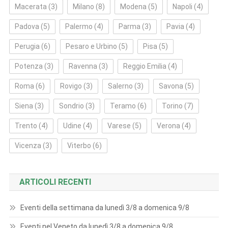
Macerata
(3)
Milano
(8)
Modena
(5)
Napoli
(4)
Padova
(5)
Palermo
(4)
Parma
(3)
Pavia
(4)
Perugia
(6)
Pesaro e Urbino
(5)
Pisa
(5)
Potenza
(3)
Ravenna
(3)
Reggio Emilia
(4)
Roma
(6)
Rovigo
(3)
Salerno
(3)
Savona
(5)
Siena
(3)
Sondrio
(3)
Teramo
(6)
Torino
(7)
Trento
(4)
Udine
(4)
Varese
(5)
Verona
(4)
Vicenza
(3)
Viterbo
(6)
ARTICOLI RECENTI
Eventi della settimana da lunedì 3/8 a domenica 9/8
Eventi nel Veneto da lunedì 3/8 a domenica 9/8