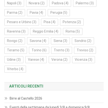
Napoli
(3)
Novara
(2)
Padova
(4)
Palermo
(3)
Parma
(2)
Pavia
(4)
Perugia
(5)
Pesaro e Urbino
(3)
Pisa
(4)
Potenza
(2)
Ravenna
(3)
Reggio Emilia
(4)
Roma
(5)
Rovigo
(2)
Savona
(4)
Siena
(3)
Sondrio
(2)
Teramo
(5)
Torino
(6)
Trento
(3)
Treviso
(2)
Udine
(3)
Varese
(4)
Verona
(2)
Vicenza
(3)
Viterbo
(4)
ARTICOLI RECENTI
Birre al Castello 2026
Eventi della settimana da lunedì 3/8 a domenica 9/8