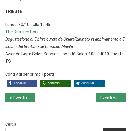
TRIESTE
Lunedì 30/10 dalle 19:45
The Drunken Pork
Degustazione di 5 birre curata da ChiaraRubinato in abbinamento a 5
salumi del territorio de L’Insolito Maiale.
Azienda Bajta Sales Sgonico, Località Sales, 108, 34010 Trieste
TS
Condividi per primo il post!
condividi
condividi
condividi
Navigazione
Eventi in Emilia Romagna da lunedì 30/10 a domenica 5/11
Eventi nel Lazio da lunedì 30/10 a domenica 5/11
articoli
Cerca