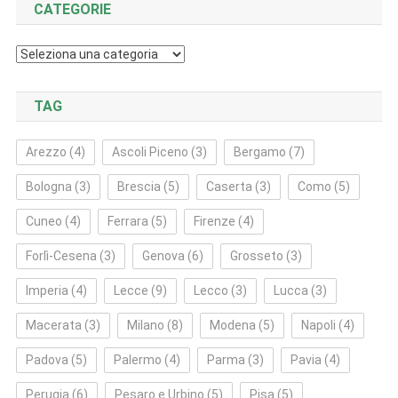
CATEGORIE
Categorie
TAG
Arezzo
(4)
Ascoli Piceno
(3)
Bergamo
(7)
Bologna
(3)
Brescia
(5)
Caserta
(3)
Como
(5)
Cuneo
(4)
Ferrara
(5)
Firenze
(4)
Forlì‑Cesena
(3)
Genova
(6)
Grosseto
(3)
Imperia
(4)
Lecce
(9)
Lecco
(3)
Lucca
(3)
Macerata
(3)
Milano
(8)
Modena
(5)
Napoli
(4)
Padova
(5)
Palermo
(4)
Parma
(3)
Pavia
(4)
Perugia
(6)
Pesaro e Urbino
(5)
Pisa
(5)