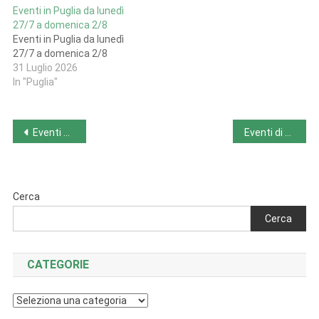
birre chiareForesta Urbana
Eventi in Puglia da lunedì
Lecce, Via S. Cesario, 45,
27/7 a domenica 2/8
73100 Lecce LE Venerdì 22
Eventi in Puglia da lunedì
luglio dalle 20:00Tour
27/7 a domenica 2/8
Guidati LuglioBirra Salento,
31 Luglio 2026
Via Ancona, 2, 73045
In "Puglia"
Leverano LE
Navigazione
Eventi di sabato 18/11
Eventi di domenica 19/11
articoli
Cerca
Cerca
CATEGORIE
Categorie