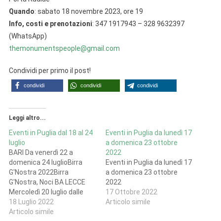
Quando
: sabato 18 novembre 2023, ore 19
Info, costi e prenotazioni
: 347 1917943 – 328 9632397
(WhatsApp)
themonumentspeople@gmail.com
Condividi per primo il post!
condividi
condividi
condividi
Leggi altro...
Eventi in Puglia dal 18 al 24
Eventi in Puglia da lunedì 17
luglio
a domenica 23 ottobre
BARI Da venerdì 22 a
2022
domenica 24 luglioBirra
Eventi in Puglia da lunedì 17
G'Nostra 2022Birra
a domenica 23 ottobre
G'Nostra, Noci BA LECCE
2022
Mercoledì 20 luglio dalle
17 Ottobre 2022
17:00STORIE IN
18 Luglio 2022
Articolo simile
BICICLETTA: petra aurea e
Articolo simile