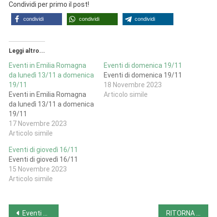
Condividi per primo il post!
condividi
condividi
condividi
Leggi altro...
Eventi in Emilia Romagna
Eventi di domenica 19/11
da lunedì 13/11 a domenica
Eventi di domenica 19/11
19/11
18 Novembre 2023
Eventi in Emilia Romagna
Articolo simile
da lunedì 13/11 a domenica
19/11
17 Novembre 2023
Articolo simile
Eventi di giovedì 16/11
Eventi di giovedì 16/11
15 Novembre 2023
Articolo simile
Navigazione
Eventi di venerdì 17/11
RITORNA LECCE DI…PINTA in occasione di BORGHI D’AUTUNNO