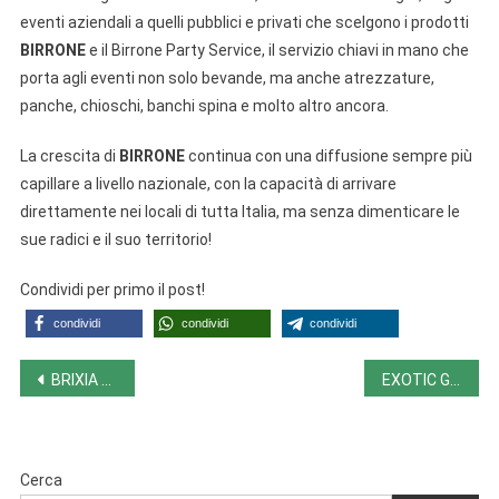
eventi aziendali a quelli pubblici e privati che scelgono i prodotti
BIRRONE
e il Birrone Party Service, il servizio chiavi in mano che
porta agli eventi non solo bevande, ma anche atrezzature,
panche, chioschi, banchi spina e molto altro ancora.
La crescita di
BIRRONE
continua con una diffusione sempre più
capillare a livello nazionale, con la capacità di arrivare
direttamente nei locali di tutta Italia, ma senza dimenticare le
sue radici e il suo territorio!
Condividi per primo il post!
condividi
condividi
condividi
Navigazione
BRIXIA CRAFT BEER (25-26/5, BS)
EXOTIC GRAPE CATHARINA SOUR
articoli
Cerca