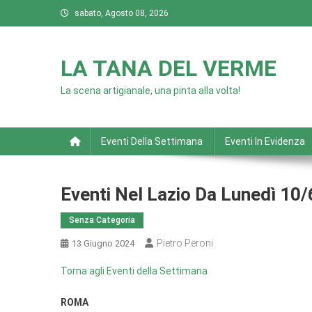
Skip
sabato, Agosto 08, 2026
to
content
LA TANA DEL VERME
La scena artigianale, una pinta alla volta!
Eventi Della Settimana
Eventi In Evidenza
Eventi Nel Lazio Da Lunedì 10
Senza Categoria
Pietro Peroni
13 Giugno 2024
Torna agli Eventi della Settimana
ROMA