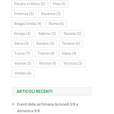
Pesaro e Urbino
(5)
Pisa
(5)
Potenza
(3)
Ravenna
(3)
Reggio Emilia
(4)
Roma
(6)
Rovigo
(3)
Salerno
(3)
Savona
(5)
Siena
(3)
Sondrio
(3)
Teramo
(6)
Torino
(7)
Trento
(4)
Udine
(4)
Varese
(5)
Verona
(4)
Vicenza
(3)
Viterbo
(6)
ARTICOLI RECENTI
Eventi della settimana da lunedì 3/8 a
domenica 9/8