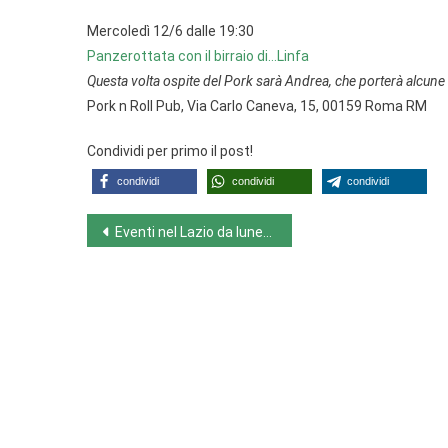
Mercoledì 12/6 dalle 19:30
Panzerottata con il birraio di…Linfa
Questa volta ospite del Pork sarà Andrea, che porterà alcune 
Pork n Roll Pub, Via Carlo Caneva, 15, 00159 Roma RM
Condividi per primo il post!
condividi
condividi
condividi
Navigazione
Eventi nel Lazio da lunedì 10/6 a domenica 16/6
articoli