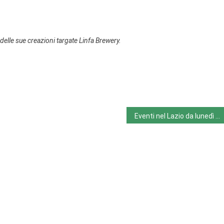
delle sue creazioni targate Linfa Brewery.
Eventi nel Lazio da lunedì 10/6 a domenica 16/6