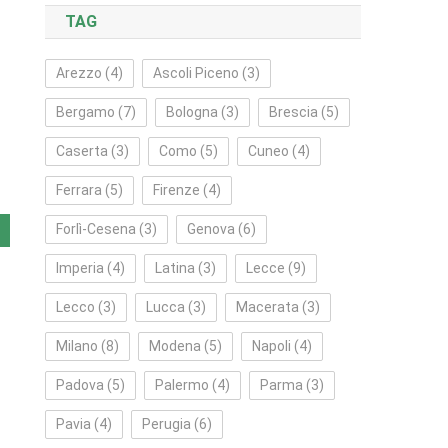
TAG
Arezzo
(4)
Ascoli Piceno
(3)
Bergamo
(7)
Bologna
(3)
Brescia
(5)
Caserta
(3)
Como
(5)
Cuneo
(4)
Ferrara
(5)
Firenze
(4)
Forlì‑Cesena
(3)
Genova
(6)
Imperia
(4)
Latina
(3)
Lecce
(9)
Lecco
(3)
Lucca
(3)
Macerata
(3)
Milano
(8)
Modena
(5)
Napoli
(4)
Padova
(5)
Palermo
(4)
Parma
(3)
Pavia
(4)
Perugia
(6)