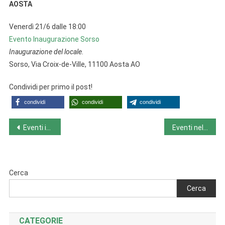
AOSTA
Venerdì 21/6 dalle 18:00
Evento Inaugurazione Sorso
Inaugurazione del locale.
Sorso, Via Croix-de-Ville, 11100 Aosta AO
Condividi per primo il post!
condividi
condividi
condividi
Navigazione
Eventi in Umbria da lunedì 17/6 a domenica 23/6
Eventi nel Veneto da lunedì 17/6 a domenica 23/6
articoli
Cerca
Cerca
CATEGORIE