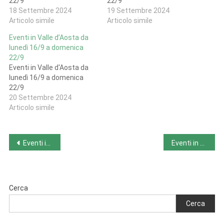
22/9
22/9
18 Settembre 2024
19 Settembre 2024
Articolo simile
Articolo simile
Eventi in Valle d’Aosta da
lunedì 16/9 a domenica
22/9
Eventi in Valle d'Aosta da
lunedì 16/9 a domenica
22/9
20 Settembre 2024
Articolo simile
Navigazione
Eventi in Valle d’Aosta da lunedì 16/9 a domenica 22/9
Eventi in Valle d’Aosta da lunedì 16/9 a domenica 22/9
articoli
Cerca
Cerca