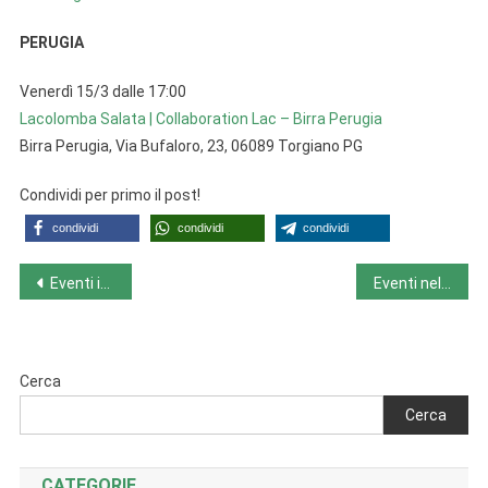
PERUGIA
Venerdì 15/3 dalle 17:00
Lacolomba Salata | Collaboration Lac – Birra Perugia
Birra Perugia, Via Bufaloro, 23, 06089 Torgiano PG
Condividi per primo il post!
condividi
condividi
condividi
Navigazione
Eventi in Toscana da lunedì 11/3 a domenica 17/3
Eventi nel Veneto da lunedì 11/3 a domenica 17/3
articoli
Cerca
Cerca
CATEGORIE