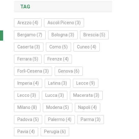
TAG
Arezzo
(4)
Ascoli Piceno
(3)
Bergamo
(7)
Bologna
(3)
Brescia
(5)
Caserta
(3)
Como
(5)
Cuneo
(4)
Ferrara
(5)
Firenze
(4)
Forlì‑Cesena
(3)
Genova
(6)
Imperia
(4)
Latina
(3)
Lecce
(9)
Lecco
(3)
Lucca
(3)
Macerata
(3)
Milano
(8)
Modena
(5)
Napoli
(4)
Padova
(5)
Palermo
(4)
Parma
(3)
Pavia
(4)
Perugia
(6)