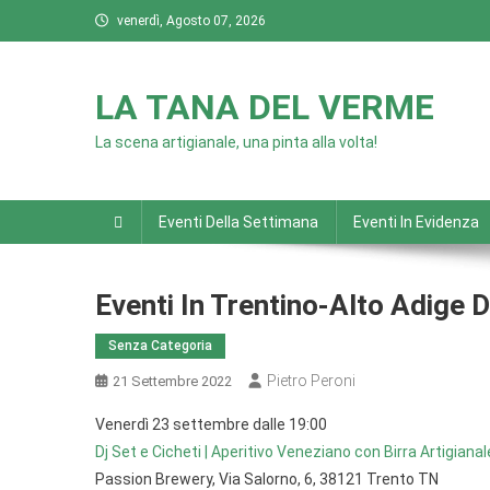
Skip
venerdì, Agosto 07, 2026
to
content
LA TANA DEL VERME
La scena artigianale, una pinta alla volta!
Eventi Della Settimana
Eventi In Evidenza
Eventi In Trentino-Alto Adige 
Senza Categoria
Pietro Peroni
21 Settembre 2022
Venerdì 23 settembre dalle 19:00
Dj Set e Cicheti | Aperitivo Veneziano con Birra Artigiana
Passion Brewery, Via Salorno, 6, 38121 Trento TN