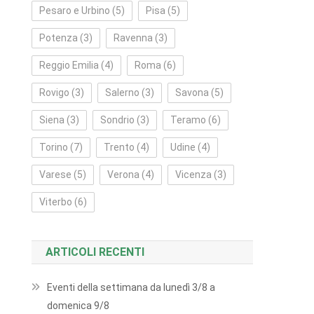
Pesaro e Urbino
(5)
Pisa
(5)
Potenza
(3)
Ravenna
(3)
Reggio Emilia
(4)
Roma
(6)
Rovigo
(3)
Salerno
(3)
Savona
(5)
Siena
(3)
Sondrio
(3)
Teramo
(6)
Torino
(7)
Trento
(4)
Udine
(4)
Varese
(5)
Verona
(4)
Vicenza
(3)
Viterbo
(6)
ARTICOLI RECENTI
Eventi della settimana da lunedì 3/8 a
domenica 9/8