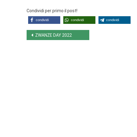
Condividi per primo il post!
condividi
condividi
condividi
Navigazione
ZWANZE DAY 2022
articoli