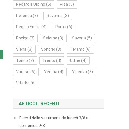
Pesaro e Urbino
(5)
Pisa
(5)
Potenza
(3)
Ravenna
(3)
Reggio Emilia
(4)
Roma
(6)
Rovigo
(3)
Salerno
(3)
Savona
(5)
Siena
(3)
Sondrio
(3)
Teramo
(6)
Torino
(7)
Trento
(4)
Udine
(4)
Varese
(5)
Verona
(4)
Vicenza
(3)
Viterbo
(6)
ARTICOLI RECENTI
Eventi della settimana da lunedì 3/8 a
domenica 9/8