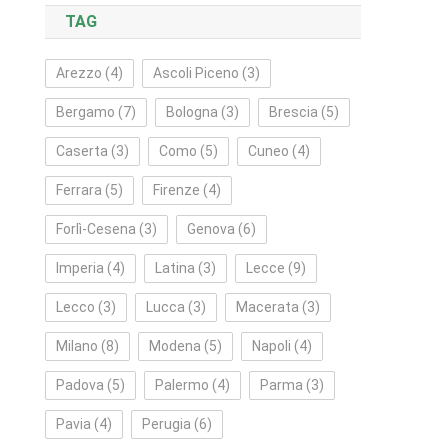
TAG
Arezzo
(4)
Ascoli Piceno
(3)
Bergamo
(7)
Bologna
(3)
Brescia
(5)
Caserta
(3)
Como
(5)
Cuneo
(4)
Ferrara
(5)
Firenze
(4)
Forlì‑Cesena
(3)
Genova
(6)
Imperia
(4)
Latina
(3)
Lecce
(9)
Lecco
(3)
Lucca
(3)
Macerata
(3)
Milano
(8)
Modena
(5)
Napoli
(4)
Padova
(5)
Palermo
(4)
Parma
(3)
Pavia
(4)
Perugia
(6)