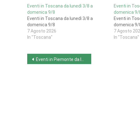
Eventi in Toscana da lunedì 3/8 a
Eventi in Tos
domenica 9/8
domenica 9/
Eventi in Toscana da lunedì 3/8 a
Eventi in Tos
domenica 9/8
domenica 9/
7 Agosto 2026
7 Agosto 20
In "Toscana"
In "Toscana"
Navigazione
Eventi in Piemonte da lunedì 24/2 a domenica 2/3
articoli