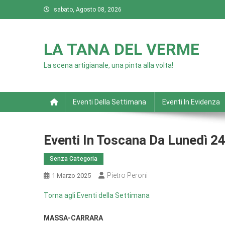
Skip
sabato, Agosto 08, 2026
to
content
LA TANA DEL VERME
La scena artigianale, una pinta alla volta!
Eventi Della Settimana
Eventi In Evidenza
Eventi In Toscana Da Lunedì 2
Senza Categoria
Pietro Peroni
1 Marzo 2025
Torna agli Eventi della Settimana
MASSA-CARRARA