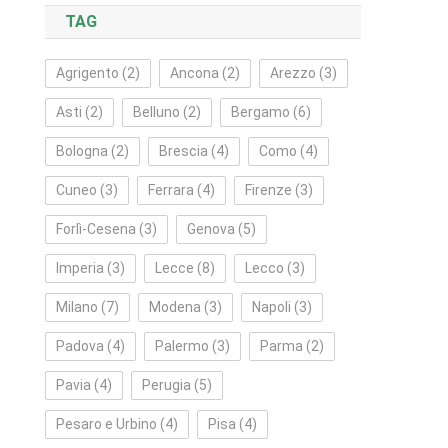
TAG
Agrigento
(2)
Ancona
(2)
Arezzo
(3)
Asti
(2)
Belluno
(2)
Bergamo
(6)
Bologna
(2)
Brescia
(4)
Como
(4)
Cuneo
(3)
Ferrara
(4)
Firenze
(3)
Forlì‑Cesena
(3)
Genova
(5)
Imperia
(3)
Lecce
(8)
Lecco
(3)
Milano
(7)
Modena
(3)
Napoli
(3)
Padova
(4)
Palermo
(3)
Parma
(2)
Pavia
(4)
Perugia
(5)
Pesaro e Urbino
(4)
Pisa
(4)