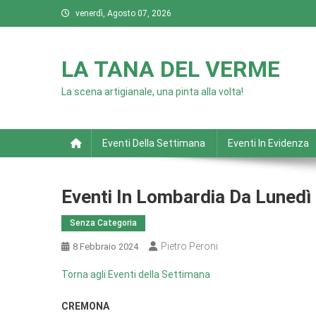
Skip
venerdì, Agosto 07, 2026
to
content
LA TANA DEL VERME
La scena artigianale, una pinta alla volta!
Eventi Della Settimana
Eventi In Evidenza
Eventi In Lombardia Da Lunedì
Senza Categoria
Pietro Peroni
8 Febbraio 2024
Torna agli Eventi della Settimana
CREMONA