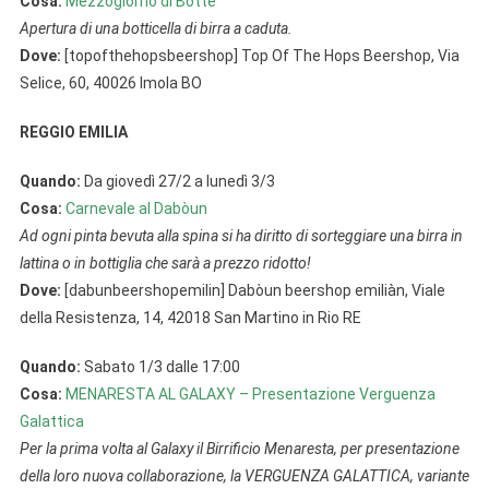
Cosa:
Mezzogiorno di Botte
Apertura di una botticella di birra a caduta.
Dove:
[topofthehopsbeershop] Top Of The Hops Beershop, Via
Selice, 60, 40026 Imola BO
REGGIO EMILIA
Quando:
Da giovedì 27/2 a lunedì 3/3
Cosa:
Carnevale al Dabòun
Ad ogni pinta bevuta alla spina si ha diritto di sorteggiare una birra in
lattina o in bottiglia che sarà a prezzo ridotto!
Dove:
[dabunbeershopemilin] Dabòun beershop emiliàn, Viale
della Resistenza, 14, 42018 San Martino in Rio RE
Quando:
Sabato 1/3 dalle 17:00
Cosa:
MENARESTA AL GALAXY – Presentazione Verguenza
Galattica
Per la prima volta al Galaxy il Birrificio Menaresta, per presentazione
della loro nuova collaborazione, la VERGUENZA GALATTICA, variante