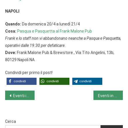
NAPOLI
Quando:
Da domenica 20/4 a lunedì 21/4
Cosa:
Pasqua e Pasquetta al Frank Malone Pub
Frank e lo staff non vi abbandonano neanche a Pasqua e Pasquetta,
operativi dalle 19.30 per defaticare.
Dove:
Frank Malone Pub & Brewstore , Via Tito Angelini, 13b,
80129 Napoli NA
Condividi per primo il post!
condividi
condividi
condividi
Navigazione
Eventi in Calabria da lunedì 21/4 a domenica 27/4
Eventi in Emilia-Romagna da lunedì 21/4 a domenica 27/4
articoli
Cerca