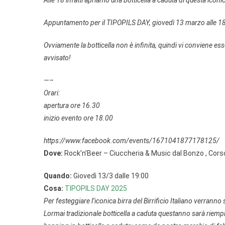
Alle 18 infatti apriamo una botticella a caduta di questa iconica
Appuntamento per il TIPOPILS DAY, giovedì 13 marzo alle 18 
Ovviamente la botticella non è infinita, quindi vi conviene es
avvisato!
—–
Orari:
apertura ore 16.30
inizio evento ore 18.00
https://www.facebook.com/events/1671041877178125/
Dove:
Rock’n’Beer – Ciuccheria & Music dal Bonzo , Cor
Quando:
Giovedì 13/3 dalle 19:00
Cosa:
TIPOPILS DAY 2025
Per festeggiare l’iconica birra del Birrificio Italiano verra
Lormai tradizionale botticella a caduta questanno sarà riempi