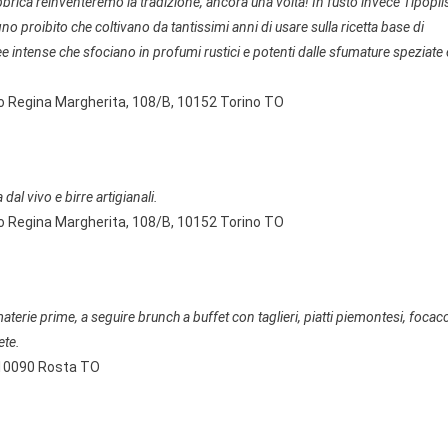
brica reinventeremo la tradizione, ancora una volta! In fusto invece Tipopil
no proibito che coltivano da tantissimi anni di usare sulla ricetta base di
e intense che sfociano in profumi rustici e potenti dalle sfumature speziate 
so Regina Margherita, 108/B, 10152 Torino TO
dal vivo e birre artigianali.
so Regina Margherita, 108/B, 10152 Torino TO
erie prime, a seguire brunch a buffet con taglieri, piatti piemontesi, focac
ete.
6, 10090 Rosta TO