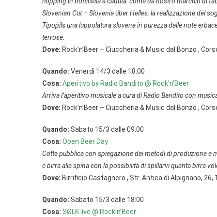
hopping in botticella a caduta: come da nostro marchio di fab
Slovenian Cut – Slovenia über Helles, la realizzazione del sog
Tipopils una luppolatura slovena in purezza dalle note erbace
terrose.
Dove:
Rock’n’Beer – Ciuccheria & Music dal Bonzo , Cor
Quando:
Venerdì 14/3 dalle 18:00
Cosa:
Aperitivo by Radio Bandito @ Rock’n’Beer
Arriva l’aperitivo musicale a cura di Radio Bandito con musica 
Dove:
Rock’n’Beer – Ciuccheria & Music dal Bonzo , Cor
Quando:
Sabato 15/3 dalle 09:00
Cosa:
Open Beer Day
Cotta pubblica con spiegazione dei metodi di produzione e mat
e birra alla spina con la possibilità di spillarvi quanta birra vol
Dove:
Birrificio Castagnero , Str. Antica di Alpignano, 2
Quando:
Sabato 15/3 dalle 18:00
Cosa:
SØLK live @ Rock’n’Beer