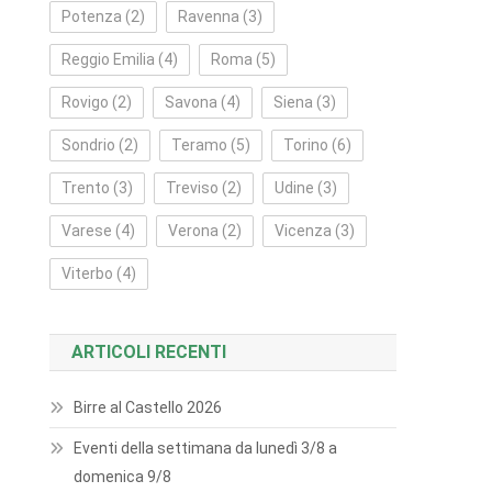
Potenza
(2)
Ravenna
(3)
Reggio Emilia
(4)
Roma
(5)
Rovigo
(2)
Savona
(4)
Siena
(3)
Sondrio
(2)
Teramo
(5)
Torino
(6)
Trento
(3)
Treviso
(2)
Udine
(3)
Varese
(4)
Verona
(2)
Vicenza
(3)
Viterbo
(4)
ARTICOLI RECENTI
Birre al Castello 2026
Eventi della settimana da lunedì 3/8 a
domenica 9/8