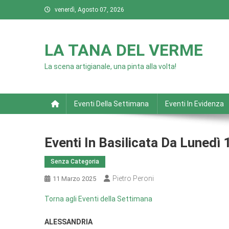
Skip
venerdì, Agosto 07, 2026
to
content
LA TANA DEL VERME
La scena artigianale, una pinta alla volta!
Eventi Della Settimana
Eventi In Evidenza
Eventi In Basilicata Da Lunedì
Senza Categoria
Pietro Peroni
11 Marzo 2025
Torna agli Eventi della Settimana
ALESSANDRIA