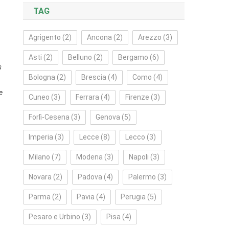
TAG
Agrigento
(2)
Ancona
(2)
Arezzo
(3)
Asti
(2)
Belluno
(2)
Bergamo
(6)
s
Bologna
(2)
Brescia
(4)
Como
(4)
e
Cuneo
(3)
Ferrara
(4)
Firenze
(3)
Forlì‑Cesena
(3)
Genova
(5)
Imperia
(3)
Lecce
(8)
Lecco
(3)
Milano
(7)
Modena
(3)
Napoli
(3)
Novara
(2)
Padova
(4)
Palermo
(3)
Parma
(2)
Pavia
(4)
Perugia
(5)
Pesaro e Urbino
(3)
Pisa
(4)