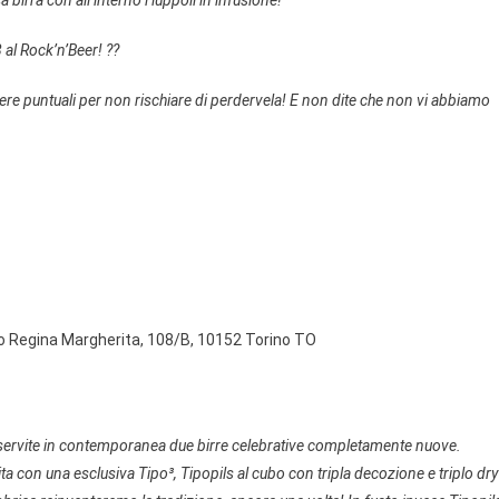
 birra con all’interno i luppoli in infusione!
al Rock’n’Beer! ??
sere puntuali per non rischiare di perdervela! E non dite che non vi abbiamo
so Regina Margherita, 108/B, 10152 Torino TO
nno servite in contemporanea due birre celebrative completamente nuove.
ta con una esclusiva Tipo³, Tipopils al cubo con tripla decozione e triplo dry