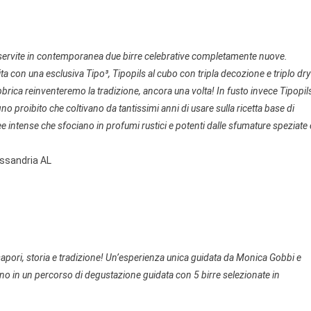
nno servite in contemporanea due birre celebrative completamente nuove.
ta con una esclusiva Tipo³, Tipopils al cubo con tripla decozione e triplo dry
brica reinventeremo la tradizione, ancora una volta! In fusto invece Tipopil
no proibito che coltivano da tantissimi anni di usare sulla ricetta base di
e intense che sfociano in profumi rustici e potenti dalle sfumature speziate 
essandria AL
sapori, storia e tradizione! Un’esperienza unica guidata da Monica Gobbi e
anno in un percorso di degustazione guidata con 5 birre selezionate in