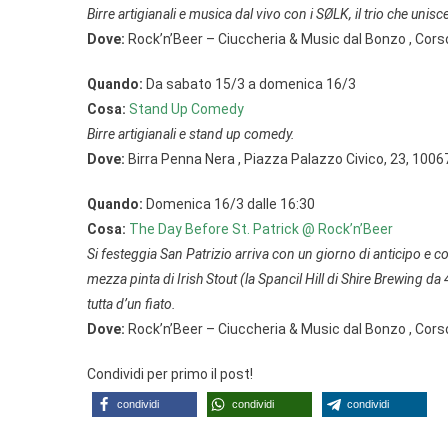
Birre artigianali e musica dal vivo con i SØLK, il trio che unis
Dove:
Rock’n’Beer – Ciuccheria & Music dal Bonzo , Cor
Quando:
Da sabato 15/3 a domenica 16/3
Cosa:
Stand Up Comedy
Birre artigianali e stand up comedy.
Dove:
Birra Penna Nera , Piazza Palazzo Civico, 23, 100
Quando:
Domenica 16/3 dalle 16:30
Cosa:
The Day Before St. Patrick @ Rock’n’Beer
Si festeggia San Patrizio arriva con un giorno di anticipo e co
mezza pinta di Irish Stout (la Spancil Hill di Shire Brewing d
tutta d’un fiato.
Dove:
Rock’n’Beer – Ciuccheria & Music dal Bonzo , Cor
Condividi per primo il post!
condividi
condividi
condividi