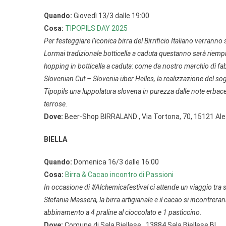
Quando:
Giovedì 13/3 dalle 19:00
Cosa:
TIPOPILS DAY 2025
Per festeggiare l’iconica birra del Birrificio Italiano verra
Lormai tradizionale botticella a caduta questanno sarà riempi
hopping in botticella a caduta: come da nostro marchio di fab
Slovenian Cut – Slovenia über Helles, la realizzazione del sog
Tipopils una luppolatura slovena in purezza dalle note erbace
terrose.
Dove:
Beer-Shop BIRRALAND , Via Tortona, 70, 15121 Al
BIELLA
Quando:
Domenica 16/3 dalle 16:00
Cosa:
Birra & Cacao incontro di Passioni
In occasione di #Alchemicafestival ci attende un viaggio tra 
Stefania Massera, la birra artigianale e il cacao si incontrer
abbinamento a 4 praline al cioccolato e 1 pastìccino.
Dove:
Comune di Sala Biellese , 13884 Sala Biellese BI