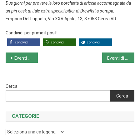
Due giorni per provare la loro porchetta di ariccia accompagnata da
un pin cask di Jale extra special bitter di Brewfist a pompa.
Emporio Del Luppolo, Via XXV Aprile, 13, 37053 Cerea VR
Condividi per primo il post!
condividi
condividi
condividi
Navigazione
Eventi della settimana da lunedì 11/12 a domenica 17/12
Eventi di sabato 16/12
articoli
Cerca
Cerca
CATEGORIE
Categorie