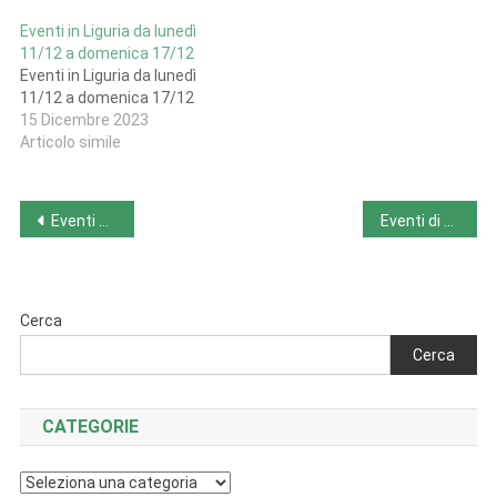
Eventi in Liguria da lunedì
11/12 a domenica 17/12
Eventi in Liguria da lunedì
11/12 a domenica 17/12
15 Dicembre 2023
Articolo simile
Navigazione
Eventi nel Veneto da lunedì 11/12 a domenica 17/12
Eventi di venerdì 15/12
articoli
Cerca
Cerca
CATEGORIE
Categorie