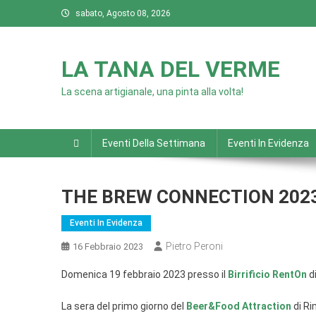
Skip
sabato, Agosto 08, 2026
to
content
LA TANA DEL VERME
La scena artigianale, una pinta alla volta!
Eventi Della Settimana
Eventi In Evidenza
THE BREW CONNECTION 202
Eventi In Evidenza
Pietro Peroni
16 Febbraio 2023
Domenica 19 febbraio 2023 presso il
Birrificio RentOn
d
La sera del primo giorno del
Beer&Food Attraction
di Ri