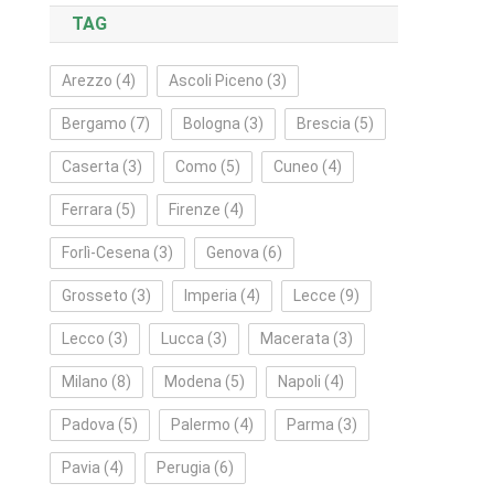
TAG
Arezzo
(4)
Ascoli Piceno
(3)
Bergamo
(7)
Bologna
(3)
Brescia
(5)
Caserta
(3)
Como
(5)
Cuneo
(4)
Ferrara
(5)
Firenze
(4)
Forlì‑Cesena
(3)
Genova
(6)
Grosseto
(3)
Imperia
(4)
Lecce
(9)
Lecco
(3)
Lucca
(3)
Macerata
(3)
Milano
(8)
Modena
(5)
Napoli
(4)
Padova
(5)
Palermo
(4)
Parma
(3)
Pavia
(4)
Perugia
(6)