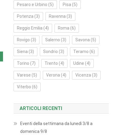
Pesaro e Urbino
(5)
Pisa
(5)
Potenza
(3)
Ravenna
(3)
Reggio Emilia
(4)
Roma
(6)
Rovigo
(3)
Salerno
(3)
Savona
(5)
Siena
(3)
Sondrio
(3)
Teramo
(6)
Torino
(7)
Trento
(4)
Udine
(4)
Varese
(5)
Verona
(4)
Vicenza
(3)
Viterbo
(6)
ARTICOLI RECENTI
Eventi della settimana da lunedì 3/8 a
domenica 9/8