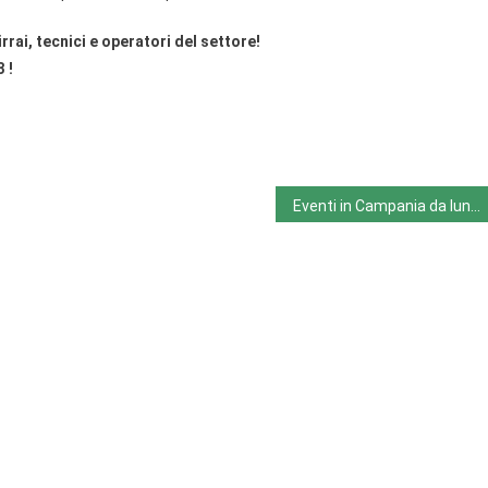
rrai, tecnici e operatori del settore!
 !
Eventi in Campania da lunedì 20.2.23 a domenica 26.2.23