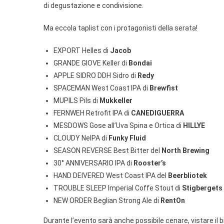
di degustazione e condivisione.
Ma eccola taplist con i protagonisti della serata!
EXPORT Helles di
Jacob
GRANDE GIOVE Keller di
Bondai
APPLE SIDRO DDH Sidro di
Redy
SPACEMAN West Coast IPA di
Brewfist
MUPILS Pils di
Mukkeller
FERNWEH Retrofit IPA di
CANEDIGUERRA
MESDOWS Gose all’Uva Spina e Ortica di
HILLYE
CLOUDY NeIPA di
Funky Fluid
SEASON REVERSE Best Bitter del
North Brewing
30° ANNIVERSARIO IPA di
Rooster’s
HAND DEIVERED West Coast IPA del
Beerbliotek
TROUBLE SLEEP Imperial Coffe Stout di
Stigbergets
NEW ORDER Beglian Strong Ale di
RentOn
Durante l’evento sarà anche possibile cenare, vistare il bi