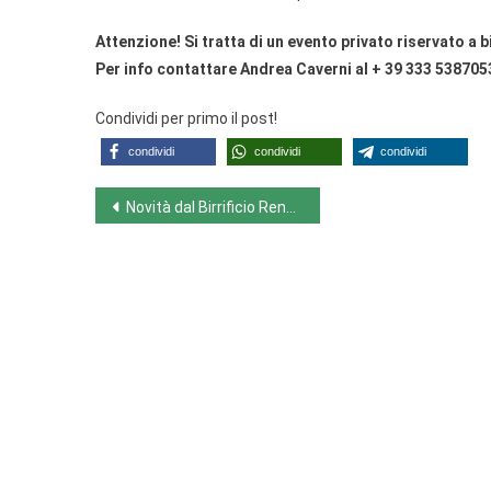
Attenzione! Si tratta di un evento privato riservato a bi
Per info contattare Andrea Caverni al + 39 333 5387053
Condividi per primo il post!
condividi
condividi
condividi
Navigazione
Novità dal Birrificio RentON !
articoli