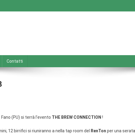
Contatti
3
i Fano (PU) si terrà l’evento
THE BREW CONNECTION
!
mini, 12 birrifici si riuniranno a nella tap room del
RenTon
per una serat