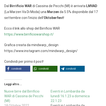
Dal
Birrificio WAR
di Cassina de Pecchi (MI) è arrivata
LMVAD
(La Marzen Va Di Moda) una
Marzen
da 5.5% disponibile dal 17
settembre con l’inizio dell’
Oktoberfest
!
Ecco il link allo shop del Birrificio WAR
https://www.birrificiowarshop.it/
Grafica creata da mindwarp_design
https://www.instagram.com/mindwarp_design/
Condividi per primo il post!
condividi
condividi
condividi
Leggi altro...
Nuove birre dal Birrificio
Eventi in Lombardia da
WAR di Cassina de Pecchi
lunedì 16.1.23 a domenica
(MI)
22.1.23
18 Ottobre 2022
Eventi in Lombardia da