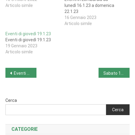
Articolo simile
lunedì 16.1.23 a domenica
22.1.23
16 Gennaio 2023
Articolo simile
Eventi di giovedì 19.1.23
Eventi di giovedì 19.1.23
19 Gennaio 2023
Articolo simile
Navigazione
Eventi di venerdì 16 settembre 2022
Sabato 17 settembre 2022
articoli
Cerca
Cerca
CATEGORIE