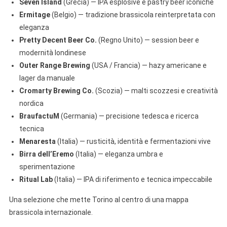
Seven Island
(Grecia) — IPA esplosive e pastry beer iconiche
Ermitage
(Belgio) — tradizione brassicola reinterpretata con
eleganza
Pretty Decent Beer Co.
(Regno Unito) — session beer e
modernità londinese
Outer Range Brewing
(USA / Francia) — hazy americane e
lager da manuale
Cromarty Brewing Co.
(Scozia) — malti scozzesi e creatività
nordica
BraufactuM
(Germania) — precisione tedesca e ricerca
tecnica
Menaresta
(Italia) — rusticità, identità e fermentazioni vive
Birra dell’Eremo
(Italia) — eleganza umbra e
sperimentazione
Ritual Lab
(Italia) — IPA di riferimento e tecnica impeccabile
Una selezione che mette Torino al centro di una mappa
brassicola internazionale.