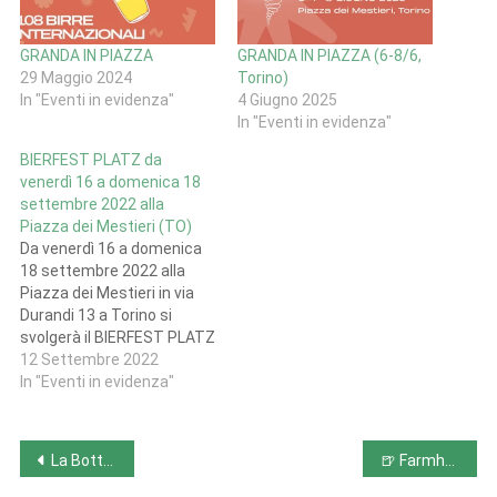
GRANDA IN PIAZZA
GRANDA IN PIAZZA (6-8/6,
29 Maggio 2024
Torino)
In "Eventi in evidenza"
4 Giugno 2025
In "Eventi in evidenza"
BIERFEST PLATZ da
venerdì 16 a domenica 18
settembre 2022 alla
Piazza dei Mestieri (TO)
Da venerdì 16 a domenica
18 settembre 2022 alla
Piazza dei Mestieri in via
Durandi 13 a Torino si
svolgerà il BIERFEST PLATZ
una tre giorni di birra
12 Settembre 2022
artigianale, special menu,
In "Eventi in evidenza"
visite guidate in compagnia
del mastro birraio Riccardo
Miscioscia del Birrificio La
Navigazione
La Bottega Matta @ Piccolo Birrificio Brioschi: una domenica di sapori toscani, birre ospiti e Northern Soul
🍺 Farmhouse Pride 2026: a Rastignano torna la celebrazione delle birre “farm”
Piazza e molto altro.