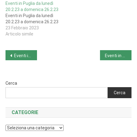
Eventi in Puglia da lunedì
20.2.23 a domenica 26.2.23
Eventi in Puglia da lunedì
20.2.23 a domenica 26.2.23
23 Febbraio 2023
Articolo simile
Navigazione
Eventi in Lombardia da lunedì 20.2.23 a domenica 26.2.23
Eventi in Piemonte da lunedì 20.2.23 a domenica 26.2.23
articoli
Cerca
Cerca
CATEGORIE
Categorie