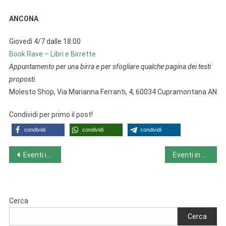
ANCONA
Giovedì 4/7 dalle 18:00
Book Rave – Libri e Birrette
Appuntamento per una birra e per sfogliare qualche pagina dei testi
proposti.
Molesto Shop, Via Marianna Ferranti, 4, 60034 Cupramontana AN
Condividi per primo il post!
condividi
condividi
condividi
Navigazione
Eventi in Lombardia da lunedì 1/7 a domenica 7/7
Eventi in Piemonte da lunedì 1/7 a domenica 7/7
articoli
Cerca
Cerca