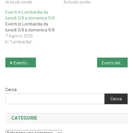
Articolo simile
Articolo simile
Eventi in Lombardia da
lunedì 3/8 a domenica 9/8
Eventi in Lombardia da
lunedì 3/8 a domenica 9/8
7 Agosto 2026
In "Lombardia"
Navigazione
Eventi in Valle d’Aosta da lunedì 5/8 a domenica 11/8
Eventi della settimana da lunedì 5/8 a domenica 11/8
articoli
Cerca
Cerca
CATEGORIE
Categorie