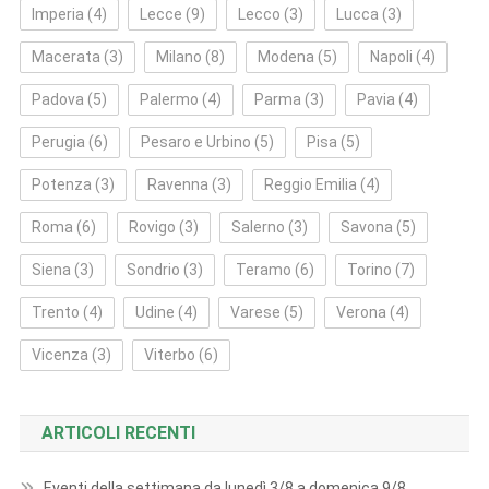
Imperia
(4)
Lecce
(9)
Lecco
(3)
Lucca
(3)
Macerata
(3)
Milano
(8)
Modena
(5)
Napoli
(4)
Padova
(5)
Palermo
(4)
Parma
(3)
Pavia
(4)
Perugia
(6)
Pesaro e Urbino
(5)
Pisa
(5)
Potenza
(3)
Ravenna
(3)
Reggio Emilia
(4)
Roma
(6)
Rovigo
(3)
Salerno
(3)
Savona
(5)
Siena
(3)
Sondrio
(3)
Teramo
(6)
Torino
(7)
Trento
(4)
Udine
(4)
Varese
(5)
Verona
(4)
Vicenza
(3)
Viterbo
(6)
ARTICOLI RECENTI
Eventi della settimana da lunedì 3/8 a domenica 9/8