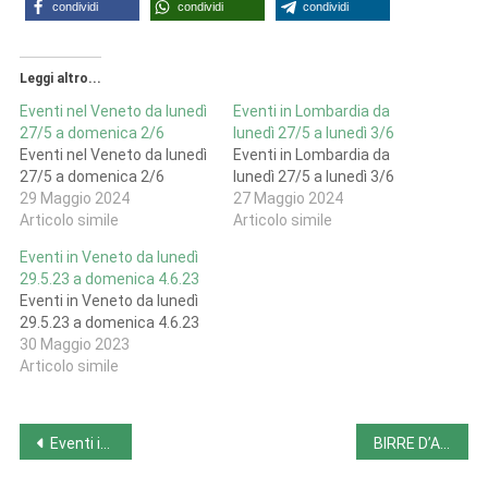
condividi
condividi
condividi
Leggi altro...
Eventi nel Veneto da lunedì
Eventi in Lombardia da
27/5 a domenica 2/6
lunedì 27/5 a lunedì 3/6
Eventi nel Veneto da lunedì
Eventi in Lombardia da
27/5 a domenica 2/6
lunedì 27/5 a lunedì 3/6
29 Maggio 2024
27 Maggio 2024
Articolo simile
Articolo simile
Eventi in Veneto da lunedì
29.5.23 a domenica 4.6.23
Eventi in Veneto da lunedì
29.5.23 a domenica 4.6.23
30 Maggio 2023
Articolo simile
Navigazione
Eventi in Sicilia da lunedì 27/5 a lunedì 3/6
BIRRE D’AUTORE (4/6-18/6-12/7, LE)
articoli