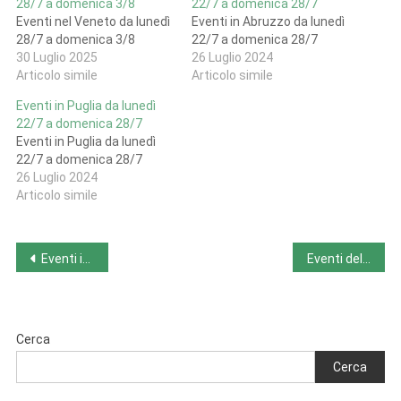
28/7 a domenica 3/8
22/7 a domenica 28/7
Eventi nel Veneto da lunedì
Eventi in Abruzzo da lunedì
28/7 a domenica 3/8
22/7 a domenica 28/7
30 Luglio 2025
26 Luglio 2024
Articolo simile
Articolo simile
Eventi in Puglia da lunedì
22/7 a domenica 28/7
Eventi in Puglia da lunedì
22/7 a domenica 28/7
26 Luglio 2024
Articolo simile
Navigazione
Eventi in Trentino-Alto Adige da lunedì 22/7 a domenica 28/7
Eventi della settimana da lunedì 22/7 a domenica 28/7
articoli
Cerca
Cerca