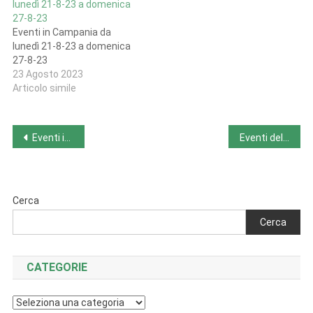
lunedì 21-8-23 a domenica
27-8-23
Eventi in Campania da
lunedì 21-8-23 a domenica
27-8-23
23 Agosto 2023
Articolo simile
Navigazione
Eventi in Sardegna da lunedì 21-8-23 a domenica 27-8-23
Eventi della settimana da lunedì 21-8-23 a domenica 27-8-23
articoli
Cerca
Cerca
CATEGORIE
Categorie