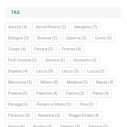
TAG
Arezzo
(4)
Ascoli Piceno
(3)
Bergamo
(7)
Bologna
(3)
Brescia
(5)
Caserta
(3)
Como
(5)
Cuneo
(4)
Ferrara
(5)
Firenze
(4)
Forlì‑Cesena
(3)
Genova
(6)
Grosseto
(3)
Imperia
(4)
Lecce
(9)
Lecco
(3)
Lucca
(3)
Macerata
(3)
Milano
(8)
Modena
(5)
Napoli
(4)
Padova
(5)
Palermo
(4)
Parma
(3)
Pavia
(4)
Perugia
(6)
Pesaro e Urbino
(5)
Pisa
(5)
Potenza
(3)
Ravenna
(3)
Reggio Emilia
(4)
Roma
(6)
Rovigo
(3)
Salerno
(3)
Savona
(5)