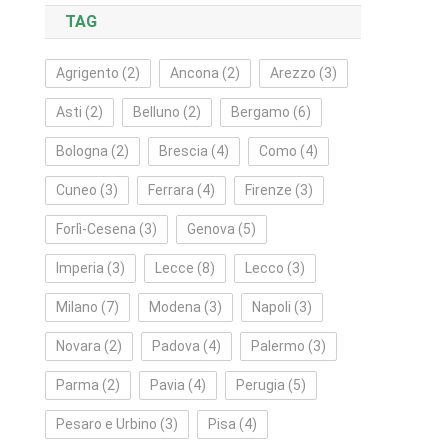
TAG
Agrigento
(2)
Ancona
(2)
Arezzo
(3)
Asti
(2)
Belluno
(2)
Bergamo
(6)
Bologna
(2)
Brescia
(4)
Como
(4)
Cuneo
(3)
Ferrara
(4)
Firenze
(3)
Forlì‑Cesena
(3)
Genova
(5)
Imperia
(3)
Lecce
(8)
Lecco
(3)
Milano
(7)
Modena
(3)
Napoli
(3)
Novara
(2)
Padova
(4)
Palermo
(3)
Parma
(2)
Pavia
(4)
Perugia
(5)
Pesaro e Urbino
(3)
Pisa
(4)