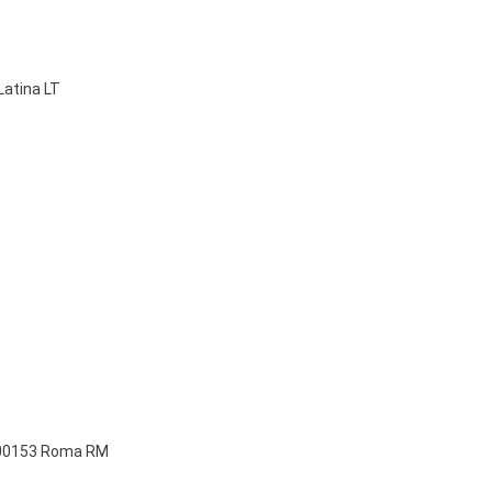
Latina LT
c, 00153 Roma RM