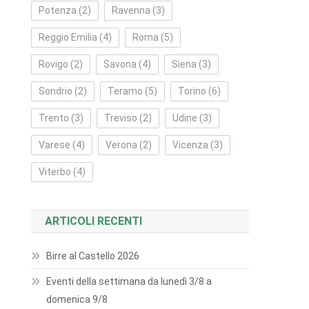
Potenza
(2)
Ravenna
(3)
Reggio Emilia
(4)
Roma
(5)
Rovigo
(2)
Savona
(4)
Siena
(3)
Sondrio
(2)
Teramo
(5)
Torino
(6)
Trento
(3)
Treviso
(2)
Udine
(3)
Varese
(4)
Verona
(2)
Vicenza
(3)
Viterbo
(4)
ARTICOLI RECENTI
Birre al Castello 2026
Eventi della settimana da lunedì 3/8 a
domenica 9/8