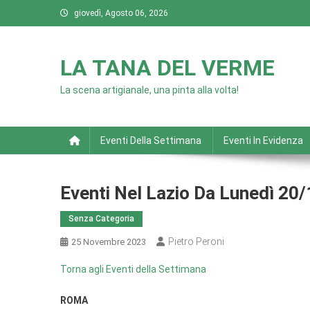
Skip
giovedì, Agosto 06, 2026
to
content
LA TANA DEL VERME
La scena artigianale, una pinta alla volta!
Eventi Della Settimana
Eventi In Evidenza
Eventi Nel Lazio Da Lunedì 20
Senza Categoria
Pietro Peroni
25 Novembre 2023
Torna agli Eventi della Settimana
ROMA