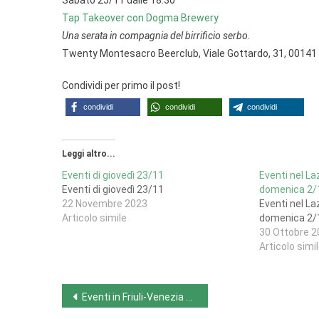
Sabato 25/11 dalle 18:30
Tap Takeover con Dogma Brewery
Una serata in compagnia del birrificio serbo.
Twenty Montesacro Beerclub, Viale Gottardo, 31, 0014
Condividi per primo il post!
condividi
condividi
condividi
Leggi altro...
Eventi di giovedì 23/11
Eventi nel La
Eventi di giovedì 23/11
domenica 2/
22 Novembre 2023
Eventi nel La
Articolo simile
domenica 2/
30 Ottobre 2
Articolo simi
Navigazione
Eventi in Friuli-Venezia Giulia da lunedì 20/11 a domenica 26/11