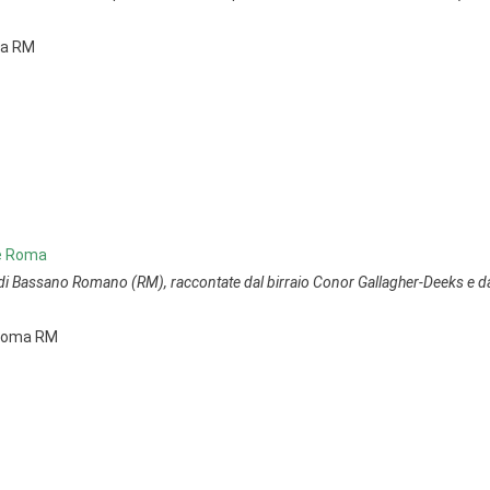
ma RM
le Roma
top di Bassano Romano (RM), raccontate dal birraio Conor Gallagher-Deeks e d
5 Roma RM