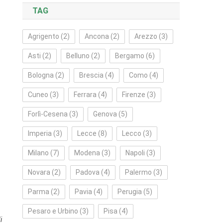
TAG
Agrigento
(2)
Ancona
(2)
Arezzo
(3)
Asti
(2)
Belluno
(2)
Bergamo
(6)
Bologna
(2)
Brescia
(4)
Como
(4)
Cuneo
(3)
Ferrara
(4)
Firenze
(3)
Forlì‑Cesena
(3)
Genova
(5)
Imperia
(3)
Lecce
(8)
Lecco
(3)
Milano
(7)
Modena
(3)
Napoli
(3)
Novara
(2)
Padova
(4)
Palermo
(3)
Parma
(2)
Pavia
(4)
Perugia
(5)
Pesaro e Urbino
(3)
Pisa
(4)
i