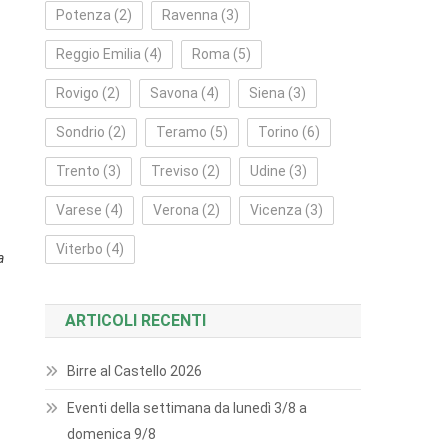
Potenza
(2)
Ravenna
(3)
Reggio Emilia
(4)
Roma
(5)
Rovigo
(2)
Savona
(4)
Siena
(3)
Sondrio
(2)
Teramo
(5)
Torino
(6)
Trento
(3)
Treviso
(2)
Udine
(3)
Varese
(4)
Verona
(2)
Vicenza
(3)
Viterbo
(4)
a
ARTICOLI RECENTI
Birre al Castello 2026
Eventi della settimana da lunedì 3/8 a
domenica 9/8