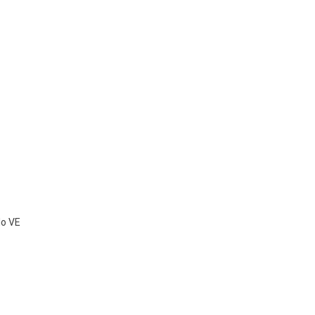
8
4
glio
lo VE