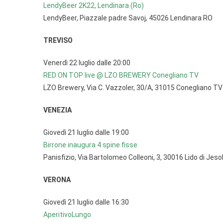
LendyBeer 2K22, Lendinara (Ro)
1
LendyBeer, Piazzale padre Savoj, 45026 Lendinara RO
Al
2
TREVISO
Lu
Venerdì 22 luglio dalle 20:00
RED ON TOP live @ LZO BREWERY Conegliano TV
LZO Brewery, Via C. Vazzoler, 30/A, 31015 Conegliano TV
VENEZIA
Giovedì 21 luglio dalle 19:00
Birrone inaugura 4 spine fisse
Panisfizio, Via Bartolomeo Colleoni, 3, 30016 Lido di Jeso
VERONA
Giovedì 21 luglio dalle 16:30
AperitivoLungo