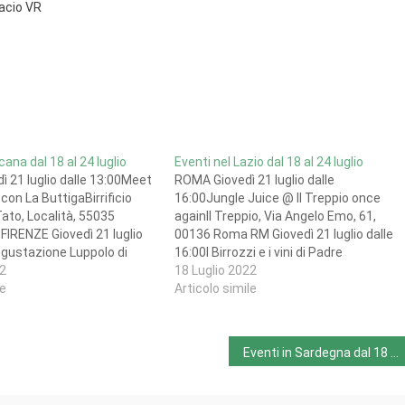
facio VR
cana dal 18 al 24 luglio
Eventi nel Lazio dal 18 al 24 luglio
 21 luglio dalle 13:00Meet
ROMA Giovedì 21 luglio dalle
on La ButtigaBirrificio
16:00Jungle Juice @ Il Treppio once
ato, Località, 55035
againIl Treppio, Via Angelo Emo, 61,
FIRENZE Giovedì 21 luglio
00136 Roma RM Giovedì 21 luglio dalle
egustazione Luppolo di
16:00I Birrozzi e i vini di Padre
7Scogli, Via Piero Cironi,
22
MarcioLuppolo Station, Via Giuseppe
18 Luglio 2022
irenze FI PRATO Giovedì 21
le
Parini, 4, 00152 Roma RM Da giovedì 21
Articolo simile
state a Mosto di
a sabato 23 luglioTommy Session Ipa
i Malto, Via Giuseppe
ON…
Eventi in Sardegna dal 18 al 24 luglio