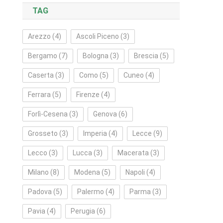
TAG
Arezzo
(4)
Ascoli Piceno
(3)
Bergamo
(7)
Bologna
(3)
Brescia
(5)
Caserta
(3)
Como
(5)
Cuneo
(4)
Ferrara
(5)
Firenze
(4)
Forlì‑Cesena
(3)
Genova
(6)
Grosseto
(3)
Imperia
(4)
Lecce
(9)
Lecco
(3)
Lucca
(3)
Macerata
(3)
Milano
(8)
Modena
(5)
Napoli
(4)
Padova
(5)
Palermo
(4)
Parma
(3)
Pavia
(4)
Perugia
(6)