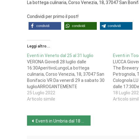
La bottega culinaria, Corso Venezia, 18, 37047 San Boni
Condividi per primo il post!
condividi
condividi
condividi
Leggi altro...
Eventi in Veneto dal 25 al 31 luglio
Eventi in Tos
VERONA Giovedì 28 luglio dalle
LUCCA Giovedì
16:30AperitivoLungoLa bottega
The Brewery c
culinaria, Corso Venezia, 18, 37047 San
Petrognola, T
Bonifacio VR Da venerdì 29 a sabato 30
Colognola LU 
luglioARROGANTEMENTE
dalle 17:30D
BIRRAArrogantemente BIRRA, Parco
25 Luglio 2022
Mare 21 luglio
18 Luglio 20
comunale di Monteforte d'Alpone VR
Articolo simile
4/R, 50134 F
Articolo simi
Venerdì 29 luglio dalle 19:00BOTTE DA
dalle 17:00E
20 LITRI A CADUTA DI
MaltoMosto d
MONCHSAMBACHER
Mazzini, 14,…
Navigazione
Eventi in Umbria dal 18 al 24 luglio
MAIBOCKMaratonda -Craft Beer Pub-,
Via Sant'Alessio, 20a, 37129…
articoli