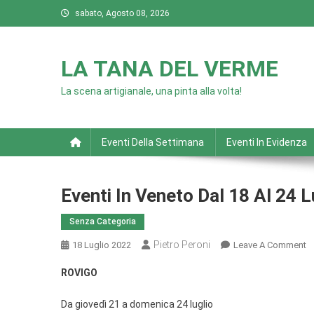
Skip
sabato, Agosto 08, 2026
to
content
LA TANA DEL VERME
La scena artigianale, una pinta alla volta!
Eventi Della Settimana
Eventi In Evidenza
Eventi In Veneto Dal 18 Al 24 L
Senza Categoria
Pietro Peroni
O
18 Luglio 2022
Leave A Comment
Ev
ROVIGO
In
V
Da giovedì 21 a domenica 24 luglio
D