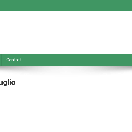
Contatti
uglio
n
enti
eneto
al