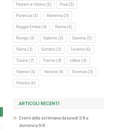
Pesaro e Urbino
(5)
Pisa
(5)
Potenza
(3)
Ravenna
(3)
Reggio Emilia
(4)
Roma
(6)
Rovigo
(3)
Salerno
(3)
Savona
(5)
Siena
(3)
Sondrio
(3)
Teramo
(6)
Torino
(7)
Trento
(4)
Udine
(4)
Varese
(5)
Verona
(4)
Vicenza
(3)
Viterbo
(6)
ARTICOLI RECENTI
Eventi della settimana da lunedì 3/8 a
domenica 9/8