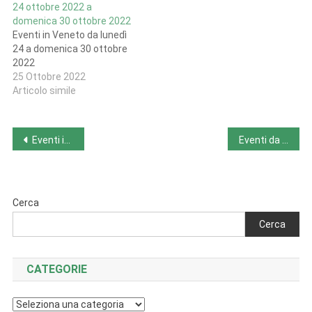
24 ottobre 2022 a
domenica 30 ottobre 2022
Eventi in Veneto da lunedì
24 a domenica 30 ottobre
2022
25 Ottobre 2022
Articolo simile
Navigazione
Eventi in Valle d’Aosta da lunedì 26 a domenica 2 ottobre 2022
Eventi da lunedì 26 a domenica 2 ottobre 2022
articoli
Cerca
Cerca
CATEGORIE
Categorie