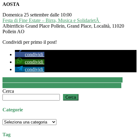
AOSTA
Domenica 25 settembre dalle 10:00
Festa di Fine Estate – Birra, Musica e SolidarietÃ
Albirrificio Grand Place Pollein, Grand Place, Località, 11020
Pollein AO
Condividi per primo il post!
condividi
condividi
condividi
Navigazione
Eventi in Umbria da lunedì 19 a domenica 25 settembre 2022
Eventi in Veneto da lunedì 19 a domenica 25 settembre 2022
articoli
Cerca
Cerca
Categorie
Categorie
Tag