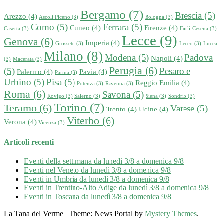
Bergamo
(7)
Brescia
(5)
Arezzo
(4)
Ascoli Piceno
(3)
Bologna
(3)
Como
(5)
Ferrara
(5)
Cuneo
(4)
Firenze
(4)
Caserta
(3)
Forlì‑Cesena
(3)
Lecce
(9)
Genova
(6)
Imperia
(4)
Grosseto
(3)
Lecco
(3)
Lucca
Milano
(8)
Modena
(5)
Padova
Napoli
(4)
(3)
Macerata
(3)
Perugia
(6)
(5)
Pesaro e
Palermo
(4)
Pavia
(4)
Parma
(3)
Urbino
(5)
Pisa
(5)
Reggio Emilia
(4)
Potenza
(3)
Ravenna
(3)
Roma
(6)
Savona
(5)
Rovigo
(3)
Salerno
(3)
Siena
(3)
Sondrio
(3)
Torino
(7)
Teramo
(6)
Varese
(5)
Trento
(4)
Udine
(4)
Viterbo
(6)
Verona
(4)
Vicenza
(3)
Articoli recenti
Eventi della settimana da lunedì 3/8 a domenica 9/8
Eventi nel Veneto da lunedì 3/8 a domenica 9/8
Eventi in Umbria da lunedì 3/8 a domenica 9/8
Eventi in Trentino-Alto Adige da lunedì 3/8 a domenica 9/8
Eventi in Toscana da lunedì 3/8 a domenica 9/8
La Tana del Verme
|
Theme: News Portal by
Mystery Themes
.