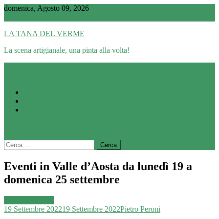
Skip
domenica, Agosto 09, 2026
to
content
LA TANA DEL VERME
La scena artigianale, una pinta alla volta!
Eventi della settimana
Eventi in evidenza
Contatti
site mode button
Ricerca
per:
Eventi in Valle d’Aosta da lunedì 19 a
domenica 25 settembre
Senza Categoria
19 Settembre 2022
19 Settembre 2022
Pietro Peroni