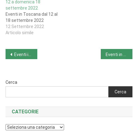
12 a domenica 18
settembre 2022
Eventi in Toscana dal 12 al
18 settembre 2022
12 Settembre 2022
Articolo simile
Navigazione
Eventi in Toscana da lunedì 12 a domenica 18 settembre 2022
Eventi in Veneto da lunedì 12 a domenica 18 settembre 2022
articoli
Cerca
Cerca
CATEGORIE
Categorie