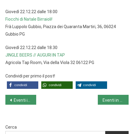
Giovedì 22.12.22 dalle 18.00
Fiocchi di Natale Birraioli!
Frà Luppolo Gubbio, Piazza dei Quaranta Martiri, 36, 06024
Gubbio PG
Giovedì 22.12.22 dalle 18.30
JINGLE BEERS // AUGURI IN TAP
Agricola Tap Room, Via della Viola 32 06122 PG
Condividi per primo il post!
condividi
condividi
condividi
Navigazione
Eventi in Toscana da lunedì 19.12.22 a domenica 25.12.22
Eventi in Veneto da lunedì 19.12.22 a domenica 25.12.22
articoli
Cerca