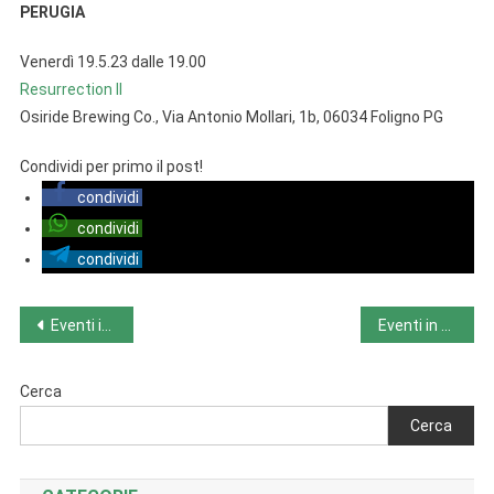
PERUGIA
Venerdì 19.5.23 dalle 19.00
Resurrection II
Osiride Brewing Co., Via Antonio Mollari, 1b, 06034 Foligno PG
Condividi per primo il post!
condividi
condividi
condividi
Navigazione
Eventi in Trentino-Alto Adige da lunedì 15.5.23 a domenica 21.5.23
Eventi in Veneto da lunedì 15.5.23 a domenica 21.5.23
articoli
Cerca
Cerca