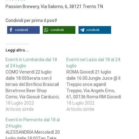
Passion Brewery, Via Salorno, 6, 38121 Trento TN
Condividi per primo il post!
condividi
condividi
condividi
Leggi altro...
Eventi in Lombardia dal 18
Eventi nel Lazio dal 18 al 24
al 24 luglio
luglio
COMO Venerdì 22 luglio
ROMA Giovedì 21 luglio
dalle 18:00Serata con il
dalle 16:00Jungle Juice @ Il
birraio del Birrificio BrascaIl
Treppio once againIl
Birratrovo Beer Shop
Treppio, Via Angelo Emo,
Como, Via Giosuè Carducci,
61, 00136 Roma RM Giovedì
3, 22100 Como CO Sabato
18 Luglio 2022
21 luglio dalle 16:00I
18 Luglio 2022
23 luglio dalle 19:30SLY
Articolo simile
Birrozzi e i vini di Padre
Articolo simile
WOLF @BIRRIFICIO BI-
MarcioLuppolo Station, Via
Eventi in Piemonte dal 18 al
DUBirrificio Bi-Du, Via
Giuseppe Parini, 4, 00152
24 luglio
Torino, 50, 22077 Olgiate
Roma RM Da giovedì 21 a
ALESSANDRIA Mercoledì 20
Comasco CO BERGAMO Da
sabato 23 luglioTommy
luglio dalle 18:00Tap Take