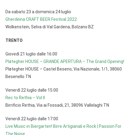
Trentino-
Da sabato 23 a domenica 24 luglio
Alto
Gherdëina CRAFT BEER Festival 2022
Adige
Wolkenstein, Selva di Val Gardena, Bolzano BZ
Dal
18
TRENTO
Al
24
Giovedì 21 luglio dalle 16:00
Luglio
Pløtegher HOUSE – GRANDE APERTURA – The Grand Opening!
Pløtegher HOUSE – Castel Beseno, Via Nazionale, 1/1, 38060
Besenello TN
Venerdì 22 luglio dalle 15:00
Rec to Rethia – Vol II
Birrificio Rethia, Via ai Fossadi, 21, 38096 Vallelaghi TN
Venerdì 22 luglio dalle 17:00
Live Music in Biergarten! Birre Artigianali e Rock | Passion For
The Noise