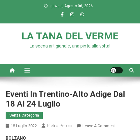
Skip
giovedì, Agosto 06, 2026
to
content
LA TANA DEL VERME
La scena artigianale, una pinta alla volta!
Eventi In Trentino-Alto Adige Dal
18 Al 24 Luglio
Senza Categoria
Pietro Peroni
On
18 Luglio 2022
Leave A Comment
Eventi
BOLZANO
In