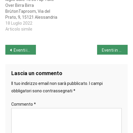
martedì 19 a domenica 24
Session Ipa ON…
Over Birra Birra
luglioFESTIVAL DELLE
BrùtonTaproom, Via del
BIRRE ARTIGIANALI…
Prato, 9, 15121 Alessandria
AL Venerdì 22 luglio dalle
18 Luglio 2022
17:30BEER & FOODBirrificio
Articolo simile
Civale, Deviazione Statale
10, 51, 15122 Spinetta
Marengo AL BIELLA
Navigazione
Eventi in Toscana dal 18 al 24 luglio
Eventi in Umbria dal 18 al 24 luglio
Domenica 24 luglio dalle
10:00METERS PartyBirra
articoli
Elvo, Via Casale Gatto, 12,
13895 Vagliumina BI
Lascia un commento
CUNEO…
Il tuo indirizzo email non sarà pubblicato.
I campi
obbligatori sono contrassegnati
*
Commento
*