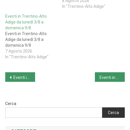
8 Agosto 2026
In "Trentino‑Alto Adige"
Eventi in Trentino-Alto
Adige da lunedì 3/8 a
domenica 9/8
Eventi in Trentino-Alto
Adige da lunedì 3/8 a
domenica 9/8
7 Agosto 2026
In "Trentino‑Alto Adige"
Navigazione
Eventi in Toscana da lunedì 5/8 a domenica 11/8
Eventi in Valle d’Aosta da lunedì 5/8 a domenica 11/8
articoli
Cerca
Cerca