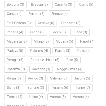
Bologna
(3)
Brescia
(5)
Caserta
(3)
Como
(5)
Cuneo
(4)
Ferrara
(5)
Firenze
(4)
Forlì‑Cesena
(3)
Genova
(6)
Grosseto
(3)
Imperia
(4)
Lecce
(9)
Lecco
(3)
Lucca
(3)
Macerata
(3)
Milano
(8)
Modena
(5)
Napoli
(4)
Padova
(5)
Palermo
(4)
Parma
(3)
Pavia
(4)
Perugia
(6)
Pesaro e Urbino
(5)
Pisa
(5)
Potenza
(3)
Ravenna
(3)
Reggio Emilia
(4)
Roma
(6)
Rovigo
(3)
Salerno
(3)
Savona
(5)
Siena
(3)
Sondrio
(3)
Teramo
(6)
Torino
(7)
Trento
(4)
Udine
(4)
Varese
(5)
Verona
(4)