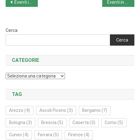
Navigazione
Eventi in Toscana da lunedì 17/6 a domenica 23/6
Eventi in Umbria da lunedì 17/6 a domenica 23/6
articoli
Cerca
Cerca
CATEGORIE
Categorie
TAG
Arezzo
(4)
Ascoli Piceno
(3)
Bergamo
(7)
Bologna
(3)
Brescia
(5)
Caserta
(3)
Como
(5)
Cuneo
(4)
Ferrara
(5)
Firenze
(4)