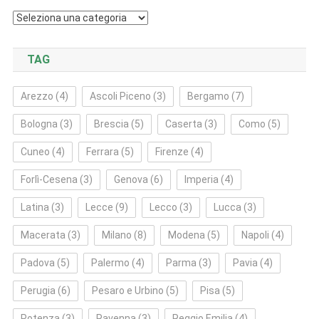
Categorie
TAG
Arezzo
(4)
Ascoli Piceno
(3)
Bergamo
(7)
Bologna
(3)
Brescia
(5)
Caserta
(3)
Como
(5)
Cuneo
(4)
Ferrara
(5)
Firenze
(4)
Forlì‑Cesena
(3)
Genova
(6)
Imperia
(4)
Latina
(3)
Lecce
(9)
Lecco
(3)
Lucca
(3)
Macerata
(3)
Milano
(8)
Modena
(5)
Napoli
(4)
Padova
(5)
Palermo
(4)
Parma
(3)
Pavia
(4)
Perugia
(6)
Pesaro e Urbino
(5)
Pisa
(5)
Potenza
(3)
Ravenna
(3)
Reggio Emilia
(4)