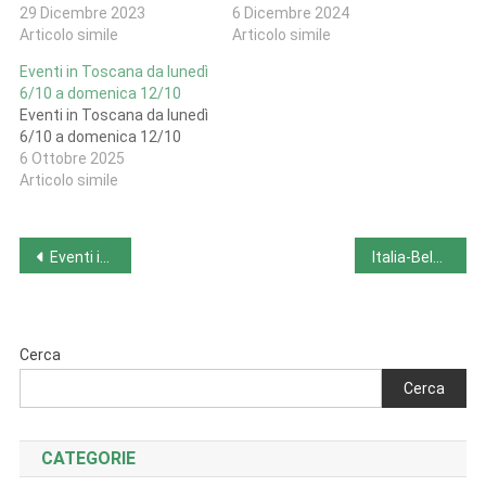
29 Dicembre 2023
6 Dicembre 2024
Articolo simile
Articolo simile
Eventi in Toscana da lunedì
6/10 a domenica 12/10
Eventi in Toscana da lunedì
6/10 a domenica 12/10
6 Ottobre 2025
Articolo simile
Navigazione
Eventi in Piemonte da lunedì 25/12 a domenica 31/12
Italia-Belgio Andata e Ritorno. Culture birrarie a confronto
articoli
Cerca
Cerca
CATEGORIE