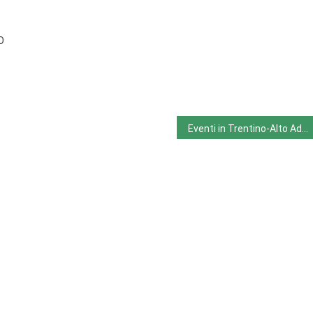
O
Eventi in Trentino-Alto Adige da lunedì 24-7-23 a domenica 30-7-23