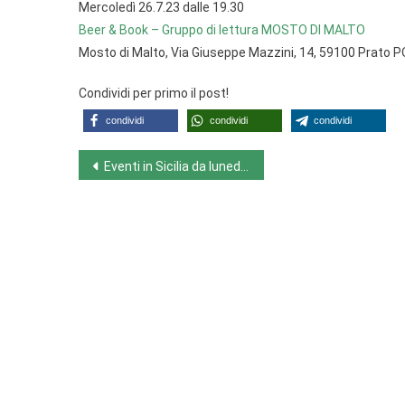
Mercoledì 26.7.23 dalle 19.30
Beer & Book – Gruppo di lettura MOSTO DI MALTO
Mosto di Malto, Via Giuseppe Mazzini, 14, 59100 Prato P
Condividi per primo il post!
condividi
condividi
condividi
Navigazione
Eventi in Sicilia da lunedì 24-7-23 a domenica 30-7-23
articoli