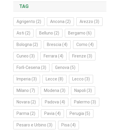
TAG
Agrigento
(2)
Ancona
(2)
Arezzo
(3)
Asti
(2)
Belluno
(2)
Bergamo
(6)
Bologna
(2)
Brescia
(4)
Como
(4)
Cuneo
(3)
Ferrara
(4)
Firenze
(3)
Forlì‑Cesena
(3)
Genova
(5)
Imperia
(3)
Lecce
(8)
Lecco
(3)
Milano
(7)
Modena
(3)
Napoli
(3)
Novara
(2)
Padova
(4)
Palermo
(3)
Parma
(2)
Pavia
(4)
Perugia
(5)
Pesaro e Urbino
(3)
Pisa
(4)