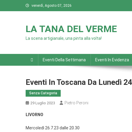
Skip
venerdì, Agosto 07, 2026
to
content
LA TANA DEL VERME
La scena artigianale, una pinta alla volta!
Eventi Della Settimana
Eventi In Evidenza
Eventi In Toscana Da Lunedì 
Senza Categoria
Pietro Peroni
29 Luglio 2023
LIVORNO
Mercoledì 26.7.23 dalle 20.30