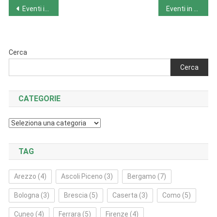
Navigazione
Eventi in Sicilia da lunedì 24.4.23 a domenica 30.4.23
Eventi in Umbria da lunedì 24.4.23 a domenica 30.4.23
articoli
Cerca
Cerca
CATEGORIE
Categorie
TAG
Arezzo
(4)
Ascoli Piceno
(3)
Bergamo
(7)
Bologna
(3)
Brescia
(5)
Caserta
(3)
Como
(5)
Cuneo
(4)
Ferrara
(5)
Firenze
(4)