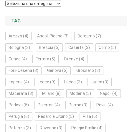
Categorie
TAG
Arezzo
(4)
Ascoli Piceno
(3)
Bergamo
(7)
Bologna
(3)
Brescia
(5)
Caserta
(3)
Como
(5)
Cuneo
(4)
Ferrara
(5)
Firenze
(4)
Forlì‑Cesena
(3)
Genova
(6)
Grosseto
(3)
Imperia
(4)
Lecce
(9)
Lecco
(3)
Lucca
(3)
Macerata
(3)
Milano
(8)
Modena
(5)
Napoli
(4)
Padova
(5)
Palermo
(4)
Parma
(3)
Pavia
(4)
Perugia
(6)
Pesaro e Urbino
(5)
Pisa
(5)
Potenza
(3)
Ravenna
(3)
Reggio Emilia
(4)