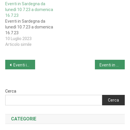
Eventi in Sardegna da
lunedì 10.7.23 a domenica
16.7.23
Eventi in Sardegna da
lunedì 10.7.23 a domenica
16.7.23
10 Luglio 2023
Articolo simile
Navigazione
Eventi in Puglia da lunedì 10.7.23 a domenica 16.7.23
Eventi in Umbria da lunedì 10.7.23 a domenica 16.7.23
articoli
Cerca
Cerca
CATEGORIE