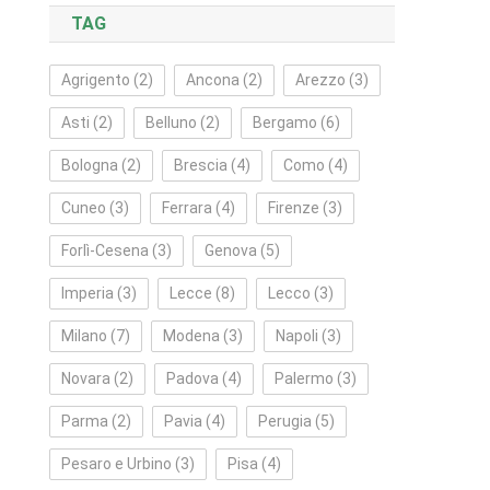
TAG
Agrigento
(2)
Ancona
(2)
Arezzo
(3)
Asti
(2)
Belluno
(2)
Bergamo
(6)
Bologna
(2)
Brescia
(4)
Como
(4)
Cuneo
(3)
Ferrara
(4)
Firenze
(3)
Forlì‑Cesena
(3)
Genova
(5)
Imperia
(3)
Lecce
(8)
Lecco
(3)
Milano
(7)
Modena
(3)
Napoli
(3)
Novara
(2)
Padova
(4)
Palermo
(3)
Parma
(2)
Pavia
(4)
Perugia
(5)
Pesaro e Urbino
(3)
Pisa
(4)