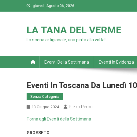
Skip
giovedì, Agosto 06, 2026
to
content
LA TANA DEL VERME
La scena artigianale, una pinta alla volta!
Eventi Della Settimana
Eventi In Evidenza
Eventi In Toscana Da Lunedì 1
Senza Categoria
Pietro Peroni
13 Giugno 2024
Torna agli Eventi della Settimana
GROSSETO