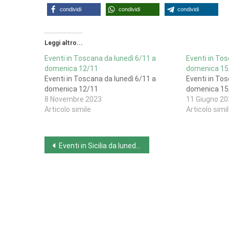
condividi
condividi
condividi
Leggi altro...
Eventi in Toscana da lunedì 6/11 a
Eventi in Tos
domenica 12/11
domenica 15
Eventi in Toscana da lunedì 6/11 a
Eventi in Tos
domenica 12/11
domenica 15
8 Novembre 2023
11 Giugno 20
Articolo simile
Articolo simi
Navigazione
Eventi in Sicilia da lunedì 10/6 a domenica 16/6
articoli