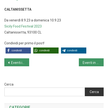
CALTANISSETTA
Da venerdì 8.9.23 a domenica 10.9.23
Sicily Food Festival 2023
Caltanissetta, 93100 CL
Condividi per primo il post!
condividi
condividi
condividi
Navigazione
Eventi in Sardegna da lunedì 4-9-23 a domenica 10-9-23
Eventi in Toscana da lunedì 4-9-23 a domenica 10-9-23
articoli
Cerca
Cerca
CATEGORIE