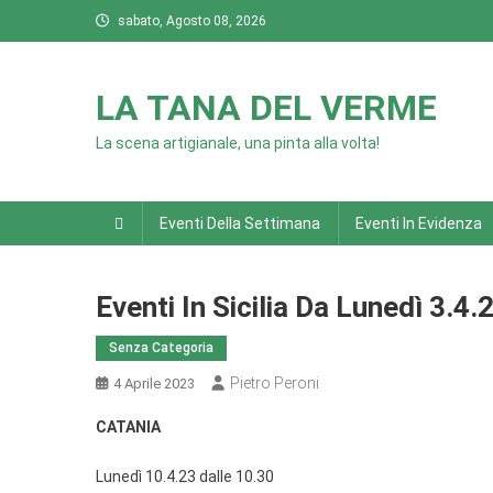
Skip
sabato, Agosto 08, 2026
to
content
LA TANA DEL VERME
La scena artigianale, una pinta alla volta!
Eventi Della Settimana
Eventi In Evidenza
Eventi In Sicilia Da Lunedì 3.4
Senza Categoria
Pietro Peroni
4 Aprile 2023
CATANIA
Lunedì 10.4.23 dalle 10.30