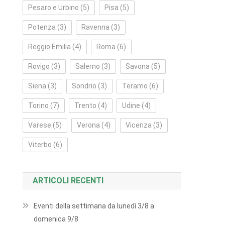
Pesaro e Urbino
(5)
Pisa
(5)
Potenza
(3)
Ravenna
(3)
Reggio Emilia
(4)
Roma
(6)
Rovigo
(3)
Salerno
(3)
Savona
(5)
Siena
(3)
Sondrio
(3)
Teramo
(6)
Torino
(7)
Trento
(4)
Udine
(4)
Varese
(5)
Verona
(4)
Vicenza
(3)
Viterbo
(6)
ARTICOLI RECENTI
Eventi della settimana da lunedì 3/8 a
domenica 9/8