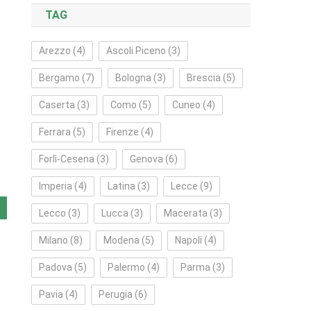
TAG
Arezzo
(4)
Ascoli Piceno
(3)
Bergamo
(7)
Bologna
(3)
Brescia
(5)
Caserta
(3)
Como
(5)
Cuneo
(4)
Ferrara
(5)
Firenze
(4)
Forlì‑Cesena
(3)
Genova
(6)
Imperia
(4)
Latina
(3)
Lecce
(9)
Lecco
(3)
Lucca
(3)
Macerata
(3)
Milano
(8)
Modena
(5)
Napoli
(4)
Padova
(5)
Palermo
(4)
Parma
(3)
Pavia
(4)
Perugia
(6)