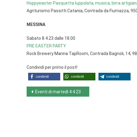
Hoppyeaster Pasquetta luppolata, musica, birra artigia
Agriturismo Passitti Catania, Contrada da Fiumazza, 9
MESSINA
Sabato 8.4.23 dalle 18.00
PRE EASTER PARTY
Rock Brewery Marina TapRoom, Contrada Bagnoli, 14, 98
Condividi per primo il post!
condividi
condividi
condividi
Navigazione
Eventi di martedì 4.4.23
articoli