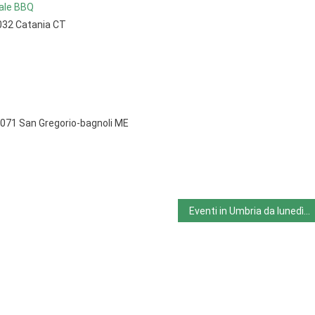
nale BBQ
5032 Catania CT
071 San Gregorio-bagnoli ME
Eventi in Umbria da lunedì 3.4.23 a domenica 9.4.23