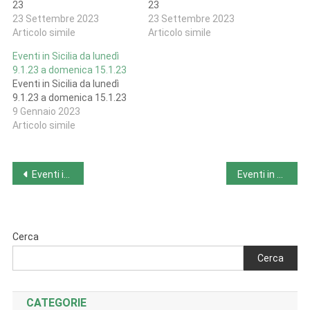
23
23
23 Settembre 2023
23 Settembre 2023
Articolo simile
Articolo simile
Eventi in Sicilia da lunedì
9.1.23 a domenica 15.1.23
Eventi in Sicilia da lunedì
9.1.23 a domenica 15.1.23
9 Gennaio 2023
Articolo simile
Navigazione
Eventi in Sardegna da lunedì 18-9-23 a domenica 24-9-23
Eventi in Toscana da lunedì 18-9-23 a domenica 24-9-23
articoli
Cerca
Cerca
CATEGORIE