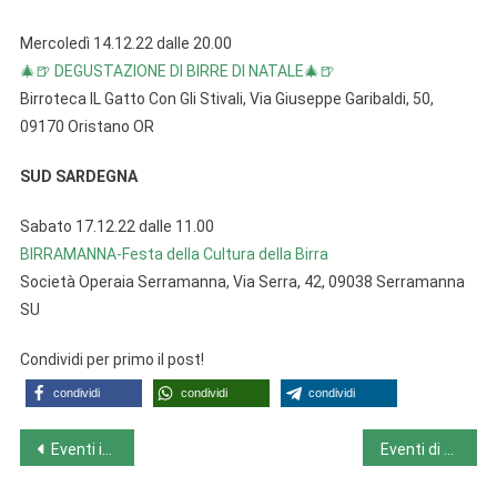
Mercoledì 14.12.22 dalle 20.00
🎄🍺 DEGUSTAZIONE DI BIRRE DI NATALE🎄🍺
Birroteca IL Gatto Con Gli StivaIi, Via Giuseppe Garibaldi, 50,
09170 Oristano OR
SUD SARDEGNA
Sabato 17.12.22 dalle 11.00
BIRRAMANNA-Festa della Cultura della Birra
Società Operaia Serramanna, Via Serra, 42, 09038 Serramanna
SU
Condividi per primo il post!
condividi
condividi
condividi
Navigazione
Eventi in Molise da lunedì 12.12.22 a domenica 18.12.22
Eventi di domenica 18.12.22
articoli